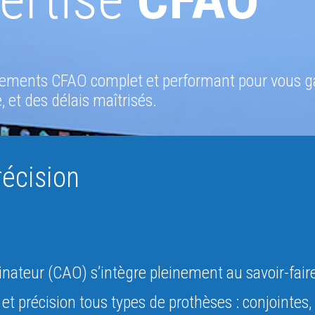
ipements CFAO complet et performant pour vous g
 et des délais maîtrisés.
récision
inateur (CAO) s’intègre pleinement au savoir-faire
t précision tous types de prothèses : conjointes, 