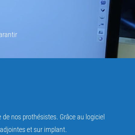
arantir
 de nos prothésistes. Grâce au logiciel
adjointes et sur implant.