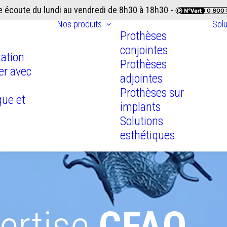
e écoute du lundi au vendredi de 8h30 à 18h30 -
Nos produits
Sol
Prothèses
conjointes
ation
Prothèses
ler avec
adjointes
b
Prothèses sur
que et
implants
Solutions
esthétiques
pertise
CFAO