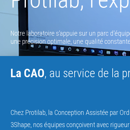
Notre laboratoire s’appuie sur un parc d'équ
une précision optimale, une qualité constante,
La CAO
, au service de la p
Chez Protilab, la Conception Assistée par Ord
3Shape, nos équipes conçoivent avec rigueur e