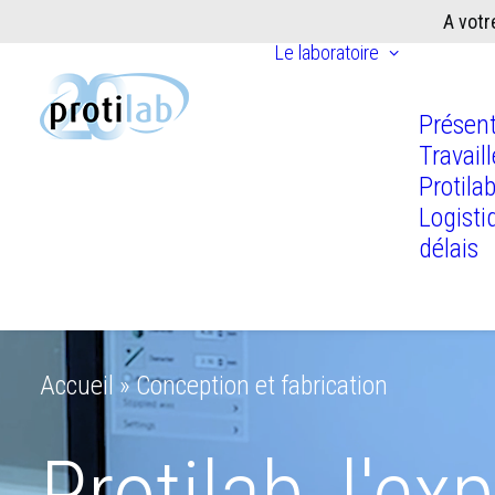
A votr
Le laboratoire
Présent
Travail
Protila
Logisti
délais
Accueil
»
Conception et fabrication
Protilab, l'ex