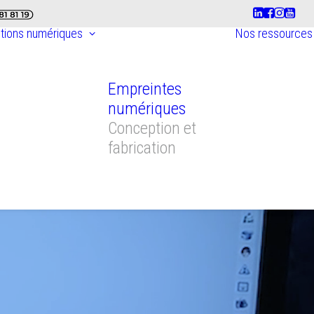
utions numériques
Nos ressources
Empreintes
numériques
Conception et
fabrication