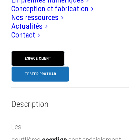
Empreintes numériques
Conception et fabrication
Nos ressources
Accueil
>>
Prothèse adjointe
>>
Actualités
Gouttières d’alignement easylign®
Contact
Gouttières d'alignement
ESPACE CLIENT
easylign®
TESTER PROTILAB
Description
Les