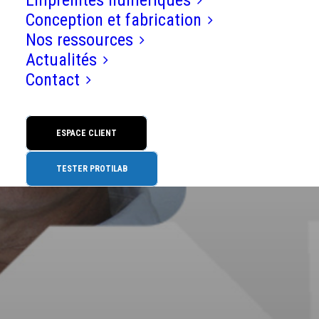
Empreintes numériques
Conception et fabrication
13 octobre 2014
Nos ressources
Actualités
Webinar du Dr Touati :
Contact
Extraction – Implantation
– Temporisation
ESPACE CLIENT
TESTER PROTILAB