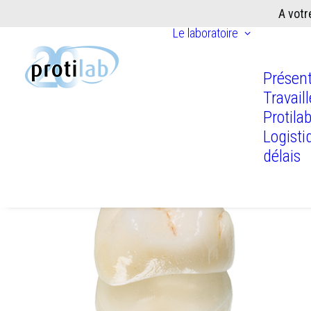
A votr
Le laboratoire
Présent
Travail
Protila
Logisti
délais