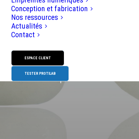
Empreintes numériques
Conception et fabrication
Esthétique dentaire au
Nos ressources
cabinet : pourquoi en
Actualités
Contact
parler avec ses patients et
comment choisir entre
ESPACE CLIENT
facette traditionnelle et
facette pelliculaire ?
TESTER PROTILAB