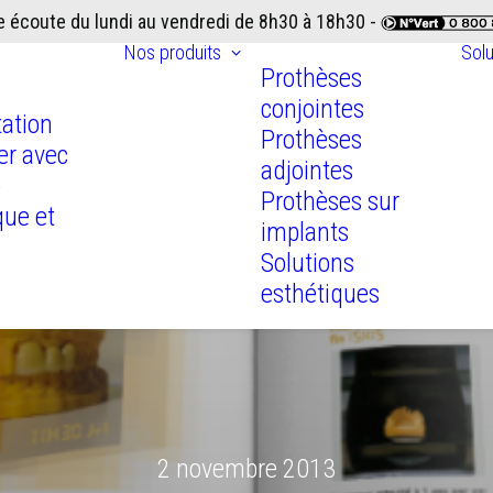
e écoute du lundi au vendredi de 8h30 à 18h30 -
Nos produits
Sol
Prothèses
conjointes
ation
Prothèses
ler avec
adjointes
b
Prothèses sur
que et
implants
Solutions
esthétiques
2 novembre 2013