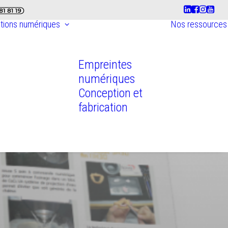
utions numériques
Nos ressources
Empreintes
numériques
Conception et
fabrication