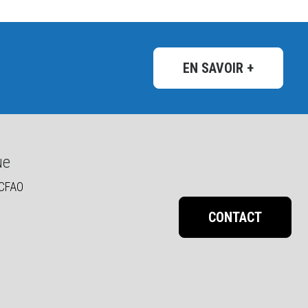
EN SAVOIR +
ue
 CFAO
CONTACT