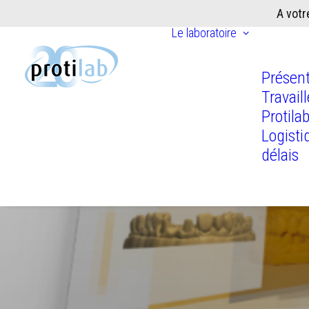
A votr
Le laboratoire
Présent
Travail
Protila
Logisti
délais