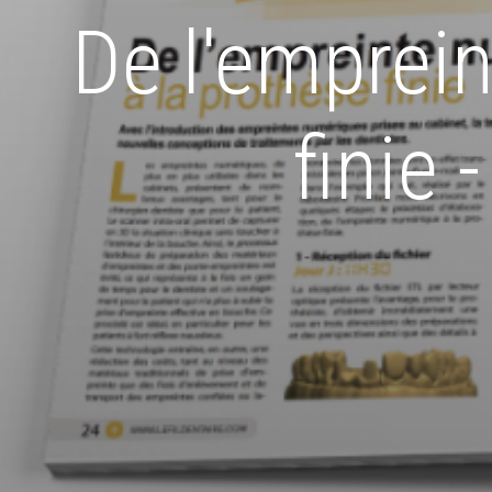
De l'emprei
finie 