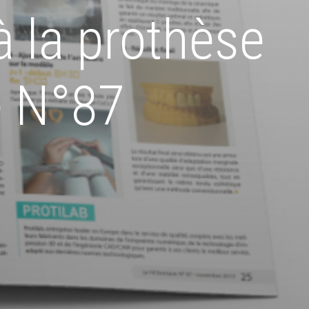
 la prothèse
re N°87