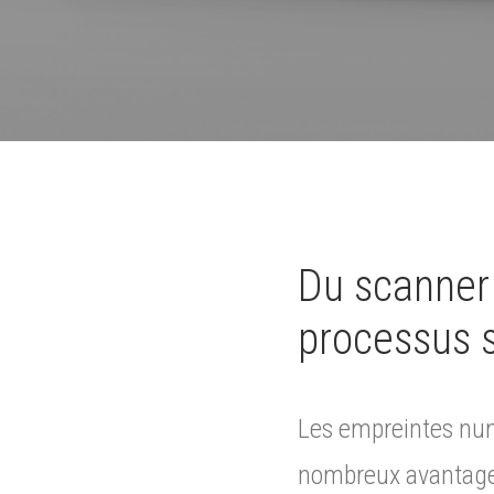
Du scanner i
processus s
Les empreintes numé
nombreux avantages,